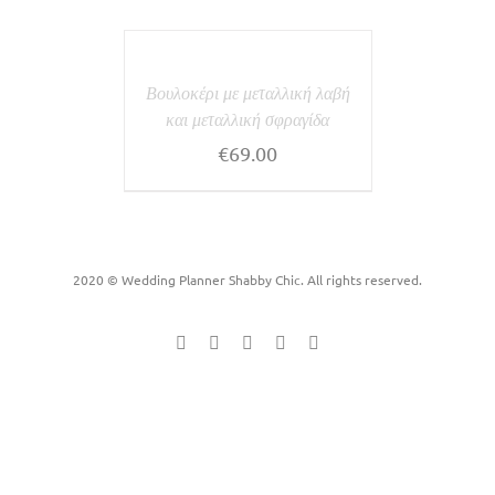
Βουλοκέρι με μεταλλική λαβή
και μεταλλική σφραγίδα
€
69.00
2020 © Wedding Planner Shabby Chic. All rights reserved.
Facebook
Instagram
YouTube
Vimeo
Email