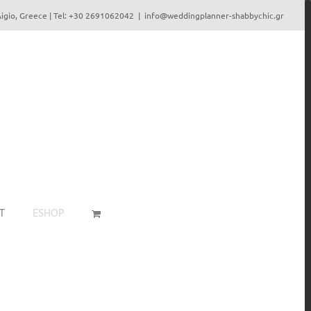
igio, Greece | Tel: +30 2691062042
|
info@weddingplanner-shabbychic.gr
T
ESHOP