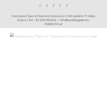
Facebook
Instagram
YouTube
Vimeo
Email
Διακόσμηση Γάμων & Οργάνωση Εκδηλώσεων | Mitropoleos 73 Aigio,
Greece | Tel: +30 2691062042
|
info@weddingplanner-
shabbychic.gr