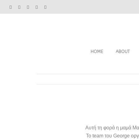
Facebook
Instagram
YouTube
Vimeo
Email
HOME
ABOUT
Αυτή τη φορά η μαμά Μαρ
Το team του George οργα