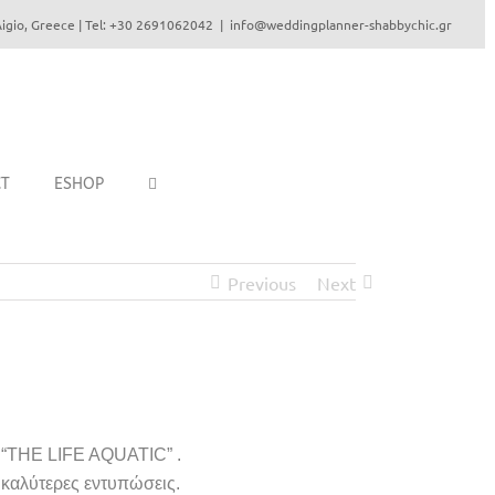
igio, Greece | Tel: +30 2691062042
|
info@weddingplanner-shabbychic.gr
CT
ESHOP
Previous
Next
ς “THE LIFE AQUATIC” .
 καλύτερες εντυπώσεις.