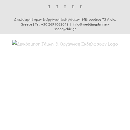
Facebook
Instagram
YouTube
Vimeo
Email
Διακόσμηση Γάμων & Οργάνωση Εκδηλώσεων | Mitropoleos 73 Aigio,
Greece | Tel: +30 2691062042
|
info@weddingplanner-
shabbychic.gr