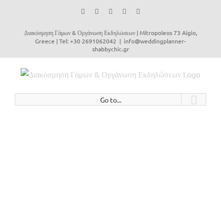
Facebook
Instagram
YouTube
Vimeo
Email
Διακόσμηση Γάμων & Οργάνωση Εκδηλώσεων | Mitropoleos 73 Aigio,
Greece | Tel: +30 2691062042
|
info@weddingplanner-
shabbychic.gr
Go to...