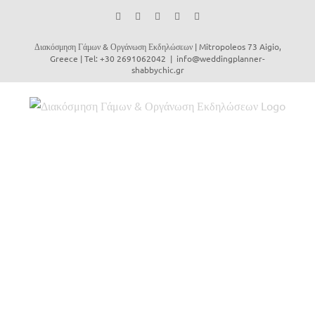
Facebook
Instagram
YouTube
Vimeo
Email
Διακόσμηση Γάμων & Οργάνωση Εκδηλώσεων | Mitropoleos 73 Aigio,
Greece | Tel: +30 2691062042
|
info@weddingplanner-
shabbychic.gr